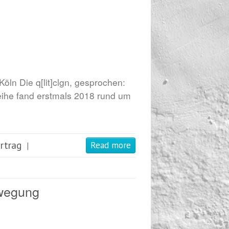
 Köln Die q[lit]clgn, gesprochen:
sreihe fand erstmals 2018 rund um
rtrag
Read more
|
wegung