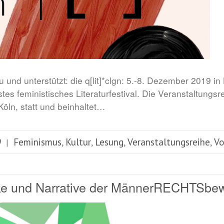
zu und unterstützt: die q[lit]*clgn: 5.-8. Dezember 2019 in
erstes feministisches Literaturfestival. Die Veranstaltung
Köln, statt und beinhaltet…
9
Feminismus
Kultur
Lesung
Veranstaltungsreihe
Vo
,
,
,
,
|
ke und Narrative der MännerRECHTSbe