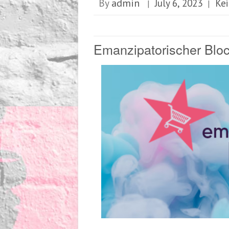
admin
By
July 6, 2023
Kei
|
|
Emanzipatorischer Blo