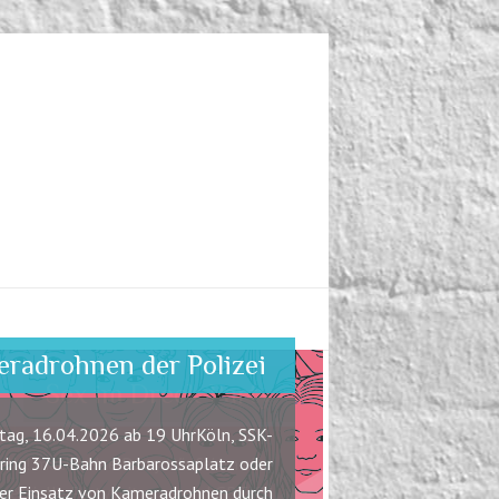
eradrohnen der Polizei
tag, 16.04.2026 ab 19 UhrKöln, SSK-
rring 37U-Bahn Barbarossaplatz oder
Der Einsatz von Kameradrohnen durch