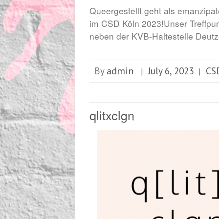
Queergestellt geht als emanzipa
im CSD Köln 2023!Unser Treffpu
neben der KVB-Haltestelle Deutze
admin
By
July 6, 2023
CS
|
|
qlitxclgn