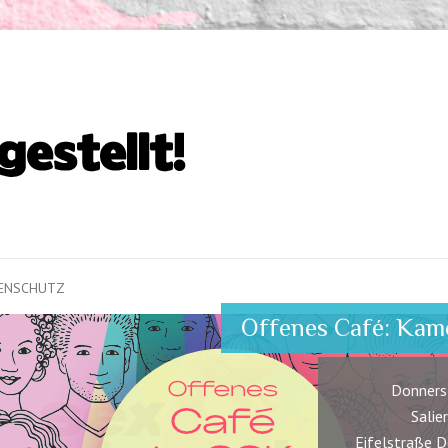
ENSCHUTZ
Offenes Café: Kam
Donners
Salie
Eifelstraße 