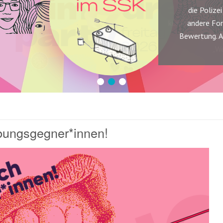
die Polize
andere Fo
Bewertung. A
1
2
3
ibungsgegner*innen!