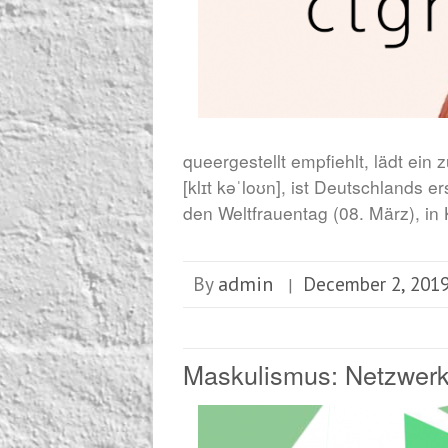
queergestellt empfiehlt, lädt ein 
[klɪt kəˈloʊn], ist Deutschlands 
den Weltfrauentag (08. März), in 
admin
By
December 2, 201
|
Maskulismus: Netzwer